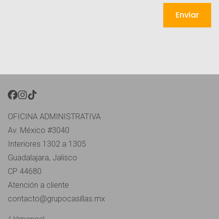
Enviar
FACEBOOK }}
INSTAGRAM }}
TIKTOK }}
OFICINA ADMINISTRATIVA
Av. México #3040
Interiores 1302 a 1305
Guadalajara, Jalisco
CP 44680
Atención a cliente
contacto@grupocasillas.mx