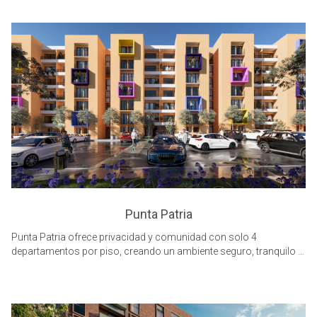
apostando por hacer las zonas céntricas de guadalajara, una
ciudad para habitarse y disfrutarse. Ubicado frente al parque agua
azul y a un costado de la plaza juárez, alcalde mil se integra a la
ciudad como un proyecto único en su tipo que busca brindar
vivienda vertical de gran calidad, belleza arquitectónica y espacios
bien pensados en una zona donde muchas personas diariamente
estudian y trabajan y que hasta ahora no han tenido la
oportunidad de vivir en un desarrollo integral cercano a su mundo
diario.
Punta Patria
Punta Patria ofrece privacidad y comunidad con solo 4
departamentos por piso, creando un ambiente seguro, tranquilo y
armónico