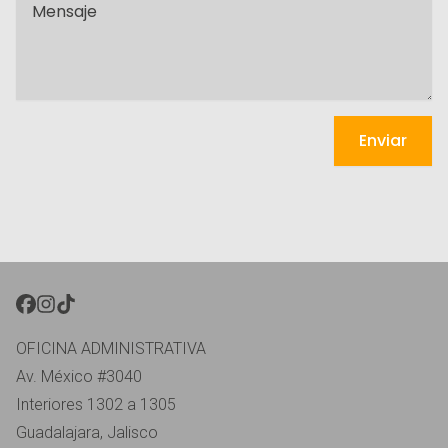
Message
Enviar
FACEBOOK }}
INSTAGRAM }}
TIKTOK }}
OFICINA ADMINISTRATIVA
Av. México #3040
Interiores 1302 a 1305
Guadalajara, Jalisco