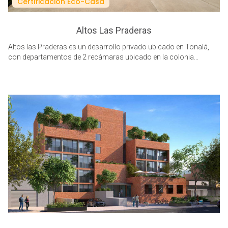
Certificación Eco-Casa
Altos Las Praderas
Altos las Praderas es un desarrollo privado ubicado en Tonalá,
con departamentos de 2 recámaras ubicado en la colonia
Rancho de La Cruz, dirigido a personas que buscan comodidad,
funcionalidad, practicidad y diseño. Compuesto de 8 torres, 170
departamentos con vigilancia, moto puertos, y ciclopuertos;
Ecotecnologías,y certificación eco casa. Cuenta con áreas
comunes como parque central, terraza para eventos y zona de
juegos infantiles etc.