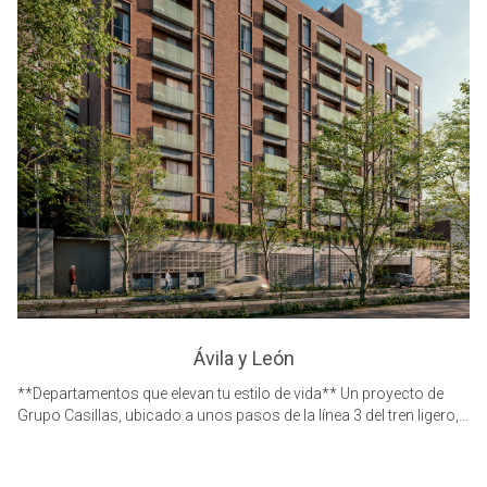
Ávila y León
**Departamentos que elevan tu estilo de vida** Un proyecto de
Grupo Casillas, ubicado a unos pasos de la línea 3 del tren ligero,
conectándote de forma rápida y eficiente con toda la ciudad 3
Torres Residenciales + locales comerciales 211 Departamentos
Estacionamientos exclusivos Lobby recepción