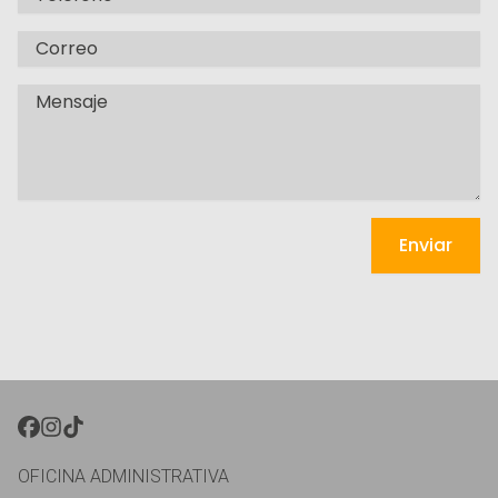
Email
Message
Enviar
FACEBOOK }}
INSTAGRAM }}
TIKTOK }}
OFICINA ADMINISTRATIVA